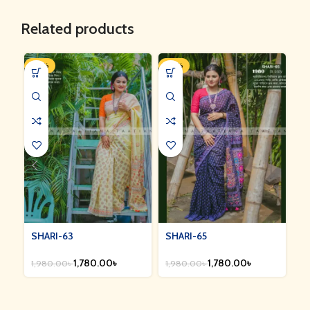
Related products
-10%
-10%
-1
SHARI-63
SHARI-65
S
1,780.00
৳
1,780.00
৳
1,980.00
৳
1,980.00
৳
1,