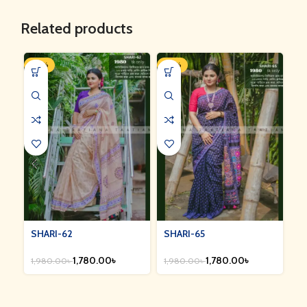
Related products
-10%
-10%
-1
SHARI-62
SHARI-65
S
1,780.00
৳
1,780.00
৳
1,980.00
৳
1,980.00
৳
1,