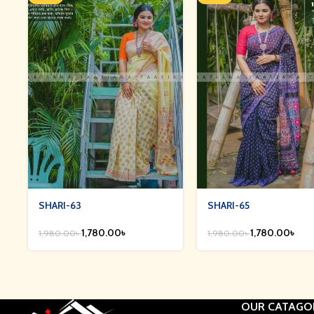
SHARI-63
SHARI-65
1,780.00
৳
1,780.00
৳
1,980.00
৳
1,980.00
৳
OUR CATAGO