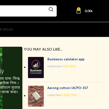
0
0.00
৳
R WEAR
YOU MAY ALSO LIKE…
Businesss calulator app
350.00
৳
1,000.00
৳
Aarong cotton I ACPO-357
1,250.00
৳
1,350.00
৳