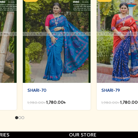
SHARI-70
SHARI-79
1,780.00
৳
1,780.00
1,980.00
৳
1,980.00
৳
RIES
OUR STORE