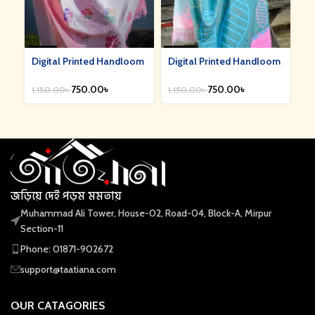
Digital Printed Handloom
Digital Printed Handloom
Di
Shawl || DPS-03
Shawl || DPS-04
Sh
750.00
৳
750.00
৳
1,150.00
৳
1,150.00
৳
1,
জড়িয়ে দেই পড়ম মমতায়
Muhammad Ali Tower, House-02, Road-04, Block-A, Mirpur
Section-11
Phone: 01871-902672
support@taatiana.com
OUR CATAGORIES