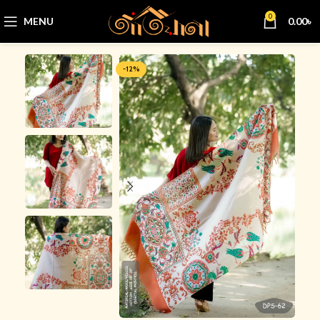
0
MENU
0.00
৳
-12%