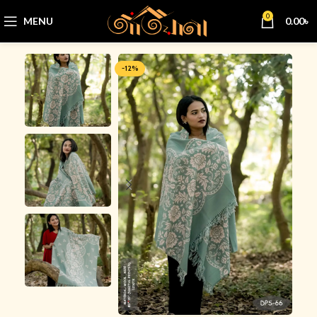
0
MENU
0.00
৳
-12%