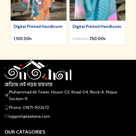
Digital Printed Handloom
Digital Printed Handloom
Di
Shawl || DPS-02
Shawl || DPS-04
Sh
৳
750.00
৳
1,150.00
৳
1,
জড়িয়ে দেই পড়ম মমতায়
Muhammad Ali Tower, House-02, Road-04, Block-A, Mirpur
Section-11
Phone: 01871-902672
support@taatiana.com
OUR CATAGORIES