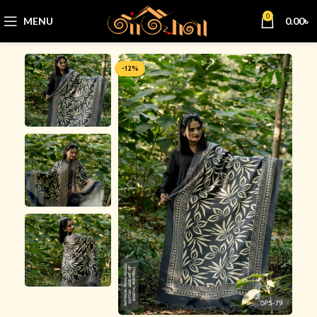
0
MENU
0.00
৳
-12%