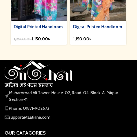
Digital Printed Handloom
Digital Printed Handloom
Di
Shawl || DPS-01
Shawl || DPS-02
Sh
1,150.00
৳
৳
1,250.00
৳
1,
জড়িয়ে দেই পড়ম মমতায়
Muhammad Ali Tower, House-02, Road-04, Block-A, Mirpur
Section-11
Phone: 01871-902672
support@taatiana.com
OUR CATAGORIES