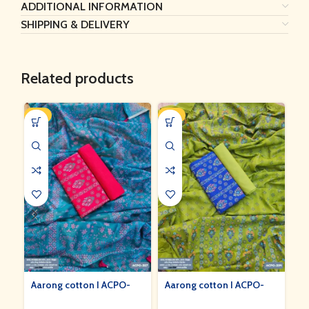
ADDITIONAL INFORMATION
SHIPPING & DELIVERY
Related products
-7%
-7%
-8
Aarong cotton I ACPO-
Aarong cotton I ACPO-
Aa
327
334
3