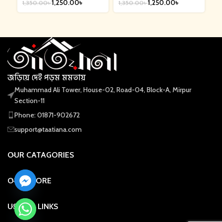
1,250.00
৳
1,250.00
৳
1,350.00
৳
1,350.00
৳
1,
জড়িয়ে দেই পড়ম মমতায়
Muhammad Ali Tower, House-02, Road-04, Block-A, Mirpur
Section-11
Phone: 01871-902672
support@taatiana.com
OUR CATAGORIES
OUR STORE
USEFUL LINKS