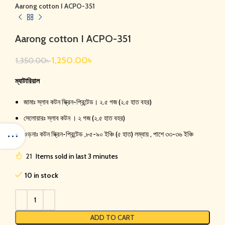
Aarong cotton I ACPO-351
Aarong cotton I ACPO-351
1,250.00
৳
1,350.00
৳
ম্যাটারিয়াল
জামাঃ স্লাব কটন স্ক্রিন-প্রিন্টেড। ২.৫ গজ (২.৫ হাত বহর)
সেলোয়ারঃ স্লাব কটন । ২ গজ (২.৫ হাত বহর)
ওড়নাঃ কটন স্ক্রিন-প্রিন্টেড ,৮৫-৯০ ইঞ্চি (৫ হাত) লম্বায় , পাশে ৩৩-৩৬ ইঞ্চি
21
Items sold in last 3 minutes
10 in stock
ADD TO CART