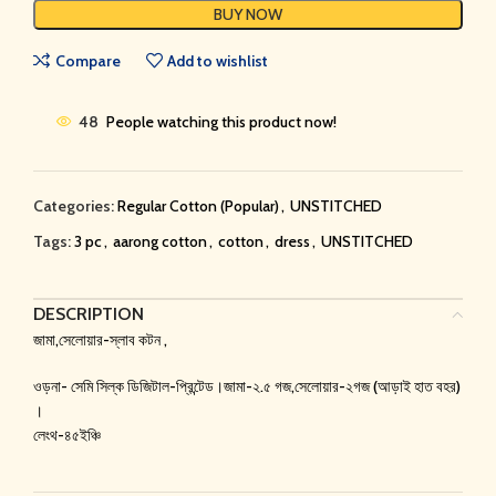
BUY NOW
Compare
Add to wishlist
48
People watching this product now!
Categories:
Regular Cotton (Popular)
,
UNSTITCHED
Tags:
3 pc
,
aarong cotton
,
cotton
,
dress
,
UNSTITCHED
DESCRIPTION
জামা,সেলোয়ার-স্লাব কটন ,
ওড়না- সেমি সিল্ক ডিজিটাল-প্রিন্টেড।জামা-২.৫ গজ,সেলোয়ার-২গজ (আড়াই হাত বহর)
।
লেংথ-৪৫ইঞ্চি