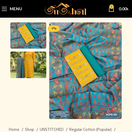
0
MENU
0.00
৳
-7%
Home
Shop
UNSTITCHED
Regular Cotton (Popular)